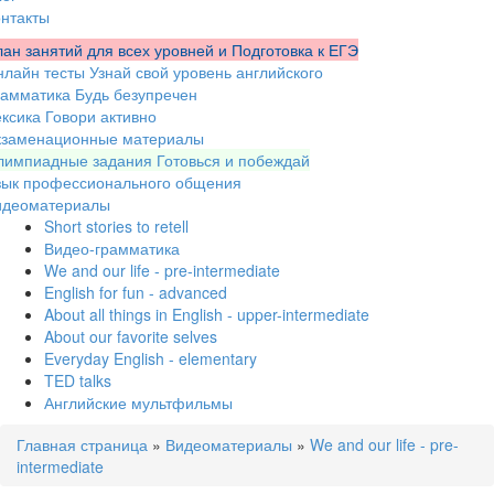
нтакты
ан занятий для всех уровней и Подготовка к ЕГЭ
нлайн тесты
Узнай свой уровень английского
рамматика
Будь безупречен
ксика
Говори активно
кзаменационные материалы
лимпиадные задания
Готовься и побеждай
зык профессионального общения
идеоматериалы
Short stories to retell
Видео-грамматика
We and our life - pre-intermediate
English for fun - advanced
About all things in English - upper-intermediate
About our favorite selves
Everyday English - elementary
TED talks
Английские мультфильмы
Главная страница
»
Видеоматериалы
»
We and our life - pre-
intermediate