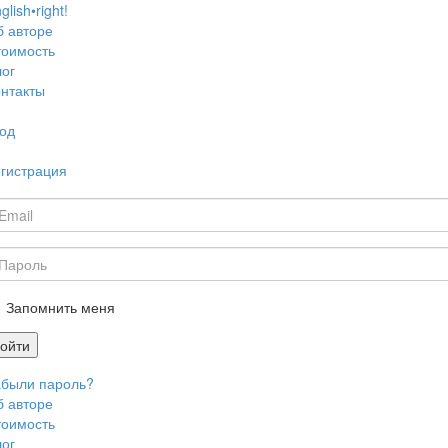
glish•right!
б авторе
тоимость
ог
нтакты
од
гистрация
Запомнить меня
войти
абыли пароль?
б авторе
тоимость
ог