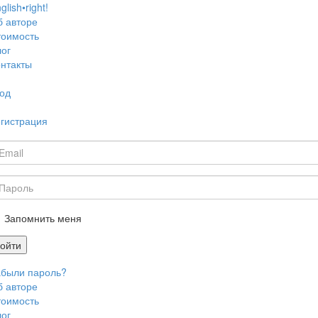
glish•right!
б авторе
тоимость
ог
нтакты
од
гистрация
Запомнить меня
войти
абыли пароль?
б авторе
тоимость
ог