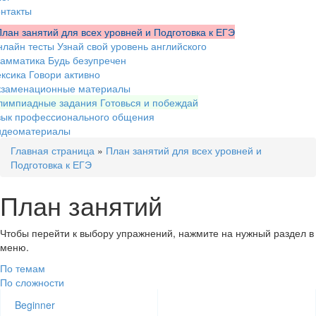
нтакты
лан занятий для всех уровней и Подготовка к ЕГЭ
нлайн тесты
Узнай свой уровень английского
рамматика
Будь безупречен
ксика
Говори активно
кзаменационные материалы
лимпиадные задания
Готовься и побеждай
зык профессионального общения
идеоматериалы
Главная страница
»
План занятий для всех уровней и
Подготовка к ЕГЭ
План занятий
Чтобы перейти к выбору упражнений, нажмите на нужный раздел в
меню.
По темам
По сложности
Beginner