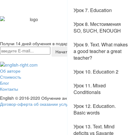
любезно предоставлены
издательством
Урок 7. Education
expresspublishing.co.uk
Материалы для раздела
Урок 8. Местоимения
"Произношение" любезно
SO, SUCH, ENOUGH
предоставлены Jane Lawson
www.dailystep.com
Получи 14 дней обучения в подарок!
Урок 9. Text. What makes
a good teacher a great
Начать
teacher?
Об авторе
Урок 10. Education 2
Стоимость
Блог
Урок 11. Mixed
Контакты
Conditionals
English © 2016-2020 Обучение английскому языку онлайн
Договор-оферта об оказании услуг
Урок 12. Education.
Basic words
Урок 13. Text. Mind
deficits vs Savante